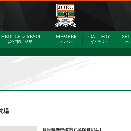
CHEDULE & RESULT
MEMBER
GALLERY
SEL
試合日程・結果
メンバー
ギャラリー
セ
技場
群馬県伊勢崎市戸谷塚町634-1