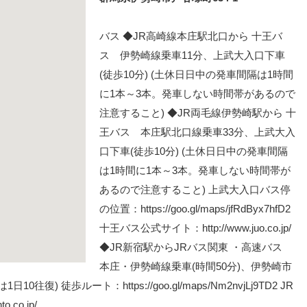
バス ◆JR高崎線本庄駅北口から 十王バ
ス 伊勢崎線乗車11分、上武大入口下車
(徒歩10分) (土休日日中の発車間隔は1時間
に1本～3本。発車しない時間帯があるので
注意すること) ◆JR両毛線伊勢崎駅から 十
王バス 本庄駅北口線乗車33分、上武大入
口下車(徒歩10分) (土休日日中の発車間隔
は1時間に1本～3本。発車しない時間帯が
あるので注意すること) 上武大入口バス停
の位置：https://goo.gl/maps/jfRdByx7hfD2
十王バス公式サイト：http://www.juo.co.jp/
◆JR新宿駅からJRバス関東 ・高速バス
本庄・伊勢崎線乗車(時間50分)、伊勢崎市
0往復) 徒歩ルート：https://goo.gl/maps/Nm2nvjLj9TD2 JR
.co.jp/